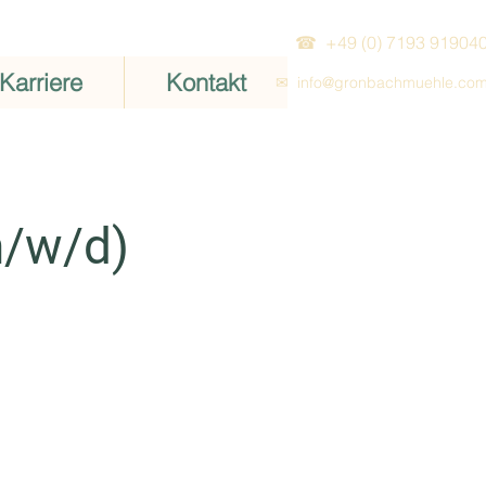
☎ +49 (0) 7193 91904
Karriere
Kontakt
✉
info
@gronbachmuehle.co
m/w/d)