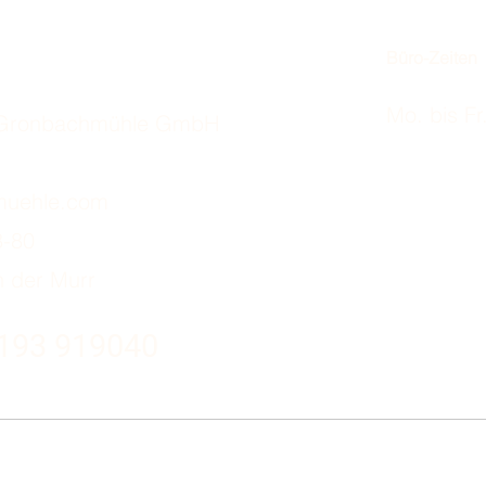
Büro-Zeiten
Mo. bis Fr
z Gronbachmühle GmbH
muehle.com
8-80
 der Murr
7193 919040
Impressum
Datenschu