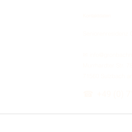
Kontaktdaten
Seniorenresiden
✉
info@gronbach
Murrhardter Str. 7
71560 Sulzbach an
☎
+49 (0) 