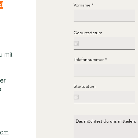
nd
Vorname
Geburtsdatum
u mit
Telefonnummer
ber
Startdatum
s
com