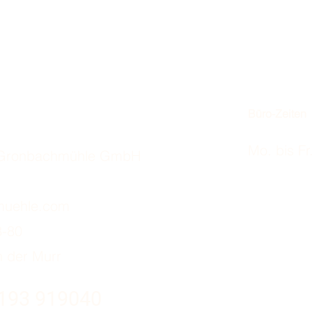
Büro-Zeiten
Mo. bis Fr
z Gronbachmühle GmbH
muehle.com
8-80
 der Murr
7193 919040