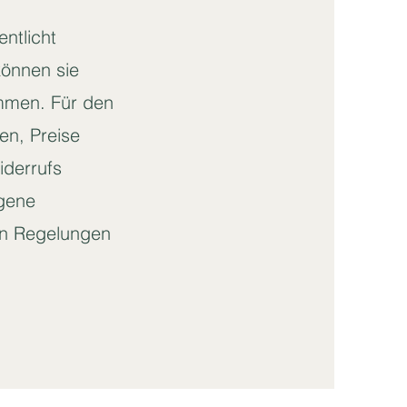
entlicht
können sie
ommen. Für den
en, Preise
iderrufs
igene
en Regelungen