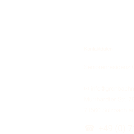
Kontaktdaten
Seniorenresiden
✉
info@gronbach
Murrhardter Str. 7
71560 Sulzbach an
☎
+49 (0) 