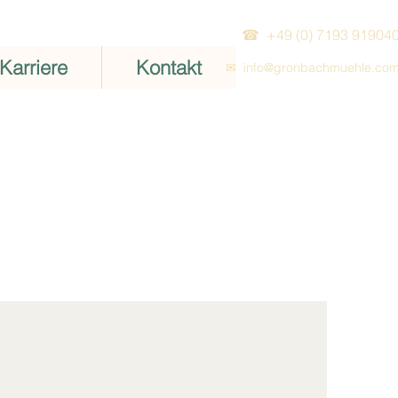
☎ +49 (0) 7193 91904
Karriere
Kontakt
✉
info
@gronbachmuehle.co